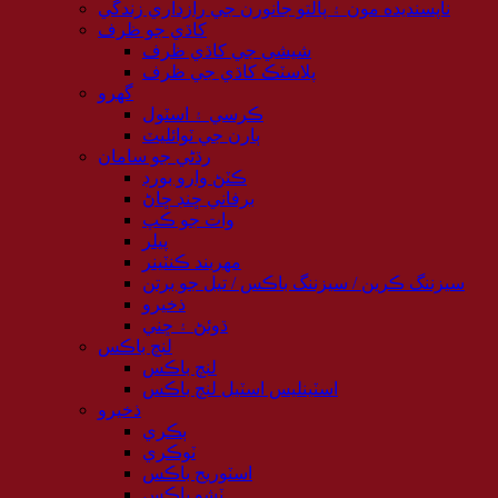
ناپسنديده مون ۽ پالتو جانورن جي رازداري زندگي
کاڌي جو ظرف
شيشي جي کاڌي ظرف
پلاسٽڪ کاڌي جي ظرف
گهرو
ڪرسي ۽ اسٽول
ٻارن جي ٽوائليٽ
رڌڻي جو سامان
ڪٽڻ وارو بورڊ
برفاني ڇنڊ ڇاڻ
وات جو ڪپ
پيلر
مهربند ڪنٽينر
سيزننگ ڪرين / سيزننگ باڪس / تيل جو برتن
ذخيرو
ڌوئڻ ۽ ڇني
لنچ باڪس
لنچ باڪس
اسٽينلیس اسٽيل لنچ باڪس
ذخيرو
ٻڪري
ٽوڪري
اسٽوريج باڪس
ٽشو باڪس