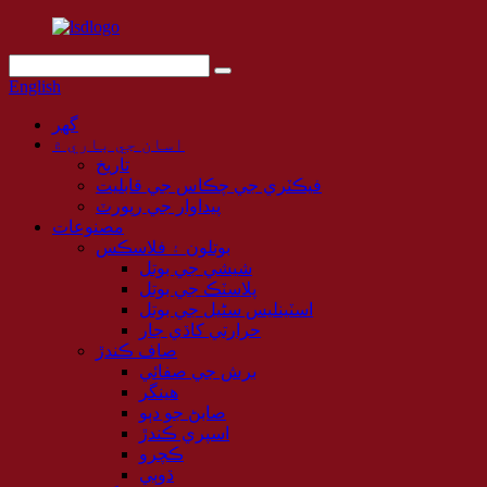
English
گهر
اسان جي باري ۾
تاريخ
فيڪٽري جي چڪاس جي قابليت
پيداوار جي رپورٽ
مصنوعات
بوتلون ۽ فلاسڪس
شيشي جي بوتل
پلاسٽڪ جي بوتل
اسٽينلیس سٹیل جي بوتل
حرارتي کاڌي جار
صاف ڪندڙ
برش جي صفائي
هينگر
صابڻ جو دٻو
اسپري ڪندڙ
ڪچرو
ڌوٻي