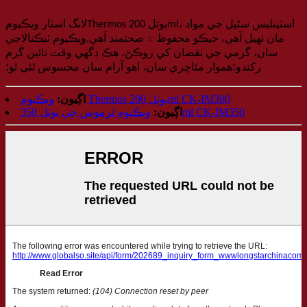
، اسٽينلیس سٹیل جي مواد
Thermos بوتل 200ml
لانگ اسٽار
ويڪيوم
مان ٺهيل آهي، جيڪو محفوظ ۽ صحتمند آهي.ويڪيوم ٽيڪنالاجي
سان، گرمي جي نقصان کي روڪڻ، هڪ ڊگهي وقت تائين گرم
رکندو؛هموار مٿاڇري سان، اهو آرام سان محسوس ٿئي ٿو؛
ويڪيوم Thermos بوتل 200ml CK-IM300
اڳيون:
ويڪيوم ٿرموس جي بوتل 350ml CK-IM350
اڳيون: