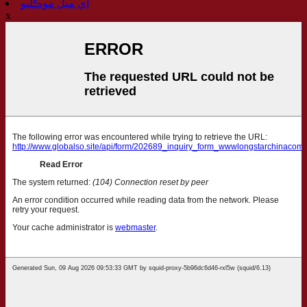
اي ميل موڪليو
x