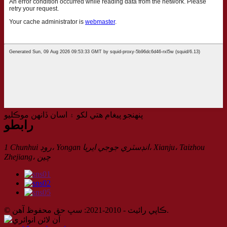
پنهنجو پيغام هتي لکو ۽ اسان ڏانهن موڪليو
رابطو
1 Chunhui روڊ، Yongan انڊسٽري جوجي ايريا، Xianju، Taizhou
Zhejiang، چين
© ڪاپي رائيٽ - 2010-2021: سڀ حق محفوظ آهن.