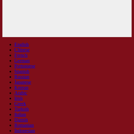
English
Chinese
French
German
Portuguese
Spanish
Russian
Japanese
Korean
Arabic
Irish
Greek
Turkish
Italian
Danish
Romanian
Indonesian