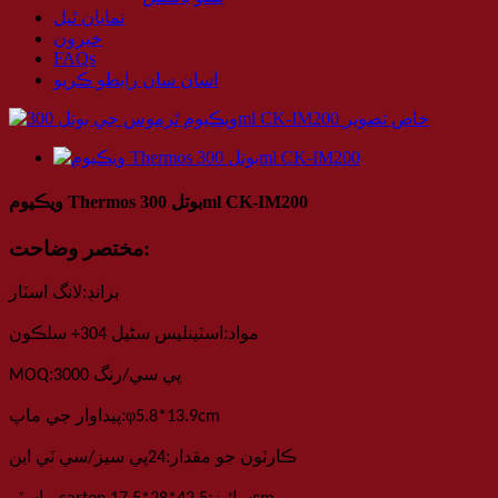
نمايان ٿيل
خبرون
FAQs
اسان سان رابطو ڪريو
ويڪيوم Thermos بوتل 300ml CK-IM200
مختصر وضاحت:
:
برانڊ
لانگ اسٽار
:
مواد
اسٽينلیس سٹیل 304+ سلڪون
:
3000 پي سي
/رنگ
MOQ
:
φ
cm
9
.
8*13
.
5
پيداوار جي ماپ
:
ڪارٽون جو مقدار
24
پي سيز
/
سي ٽي اين
: